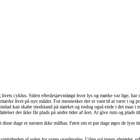
s og livets cyklus. Siden efterårsjævndøgn hvor lys og mørke var lige, har 
 til at mærke livet på nye måder. For mennesker der er vant til at være i
e indad kan skabe modstand på mørket og endog også ende i det man i 
ølelser der ikke får plads på andre tider af året. At give rum og plads ti
 disse dage er næsten ikke målbar. Først om et par dage øges de lyse tim
gheden af solen for vores overlevelse. Uden sol ingen afgrøder, uden