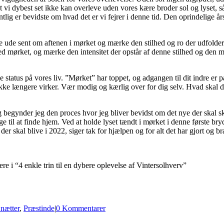
t vi dybest set ikke kan overleve uden vores kære broder sol og lyset, 
ntlig er bevidste om hvad det er vi fejrer i denne tid. Den oprindelige år
de ude sent om aftenen i mørket og mærke den stilhed og ro der udfolder 
med mørket, og mærke den intensitet der opstår af denne stilhed og den m
status på vores liv. ”Mørket” har toppet, og adgangen til dit indre er p
r ikke længere virker. Vær modig og kærlig over for dig selv. Hvad skal 
ag begynder jeg den proces hvor jeg bliver bevidst om det nye der skal s
uge til at finde hjem. Ved at holde lyset tændt i mørket i denne første b
der skal blive i 2022, siger tak for hjælpen og for alt det har gjort og b
ere i “4 enkle trin til en dybere oplevelse af Vintersolhverv”
 nætter
,
Præstinde
|
0 Kommentarer