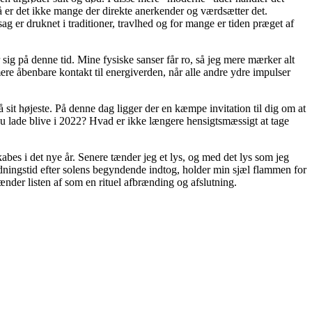
så er det ikke mange der direkte anerkender og værdsætter det.
sag er druknet i traditioner, travlhed og for mange er tiden præget af
sig på denne tid. Mine fysiske sanser får ro, så jeg mere mærker alt
ere åbenbare kontakt til energiverden, når alle andre ydre impulser
å sit højeste. På denne dag ligger der en kæmpe invitation til dig om at
du lade blive i 2022? Hvad er ikke længere hensigtsmæssigt at tage
kabes i det nye år. Senere tænder jeg et lys, og med det lys som jeg
rydningstid efter solens begyndende indtog, holder min sjæl flammen for
rænder listen af som en rituel afbrænding og afslutning.