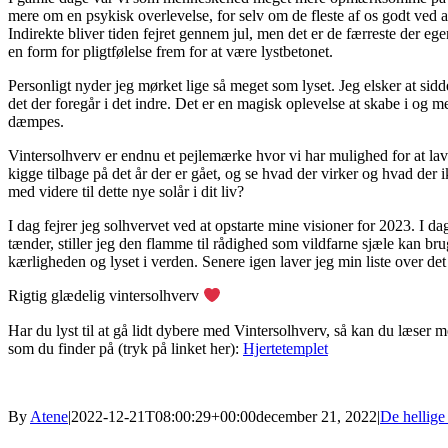
mere om en psykisk overlevelse, for selv om de fleste af os godt ved a
Indirekte bliver tiden fejret gennem jul, men det er de færreste der ege
en form for pligtfølelse frem for at være lystbetonet.
Personligt nyder jeg mørket lige så meget som lyset. Jeg elsker at sid
det der foregår i det indre. Det er en magisk oplevelse at skabe i og 
dæmpes.
Vintersolhverv er endnu et pejlemærke hvor vi har mulighed for at lave 
kigge tilbage på det år der er gået, og se hvad der virker og hvad de
med videre til dette nye solår i dit liv?
I dag fejrer jeg solhvervet ved at opstarte mine visioner for 2023. I d
tænder, stiller jeg den flamme til rådighed som vildfarne sjæle kan br
kærligheden og lyset i verden. Senere igen laver jeg min liste over det 
Rigtig glædelig vintersolhverv
Har du lyst til at gå lidt dybere med Vintersolhverv, så kan du læser m
som du finder på (tryk på linket her):
Hjertetemplet
By
Atene
|
2022-12-21T08:00:29+00:00
december 21, 2022
|
De hellige