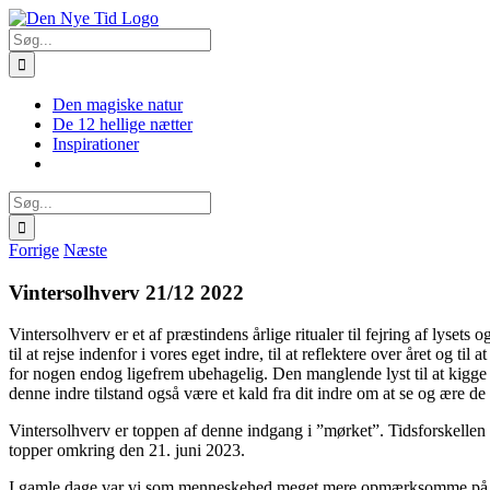
Skip
Facebook
X
Instagram
Pinterest
to
Søg
content
efter:
Den magiske natur
De 12 hellige nætter
Inspirationer
Søg
efter:
Forrige
Næste
Vintersolhverv 21/12 2022
Vintersolhverv er et af præstindens årlige ritualer til fejring af lyset
til at rejse indenfor i vores eget indre, til at reflektere over året og
for nogen endog ligefrem ubehagelig. Den manglende lyst til at kigg
denne indre tilstand også være et kald fra dit indre om at se og ære de f
Vintersolhverv er toppen af denne indgang i ”mørket”. Tidsforskellen i
topper omkring den 21. juni 2023.
I gamle dage var vi som menneskehed meget mere opmærksomme på vigti