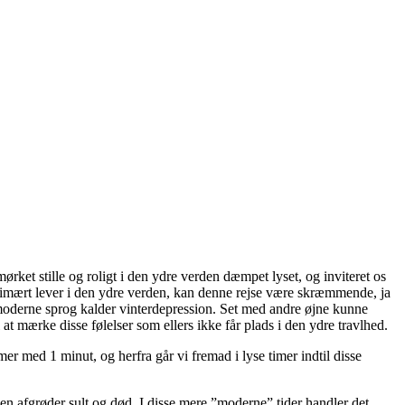
mørket stille og roligt i den ydre verden dæmpet lyset, og inviteret os
 og primært lever i den ydre verden, kan denne rejse være skræmmende, ja
moderne sprog kalder vinterdepression. Set med andre øjne kunne
l at mærke disse følelser som ellers ikke får plads i den ydre travlhed.
er med 1 minut, og herfra går vi fremad i lyse timer indtil disse
 afgrøder sult og død. I disse mere ”moderne” tider handler det