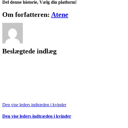
Del denne historie, Vælg din platform!
Facebook
X
Reddit
LinkedIn
WhatsApp
Telegram
Tumblr
Pinterest
Vk
Xing
E-
Om forfatteren:
Atene
mail
Beslægtede indlæg
Den vise leders indtræden i kvinder
Den vise leders indtræden i kvinder