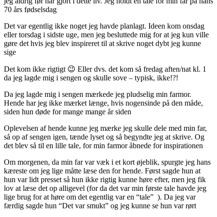
jeg aldrig før har gjort i dette liv. Jeg holdt en tale for min far på hans
70 års fødselsdag
Det var egentlig ikke noget jeg havde planlagt. Ideen kom onsdag
eller torsdag i sidste uge, men jeg besluttede mig for at jeg kun vil
le
gøre det hvis jeg blev inspireret til at skrive noget dybt jeg kunne
sige
Det kom ikke rigtigt 😉 Eller dvs. det kom så fredag aften/nat kl. 1
da jeg lagde mig i sengen og skulle sove – typisk, ikke!?!
Da jeg lagde mig i sengen mærkede jeg pludselig min farmor.
Hende har jeg ikke mærket længe, hvis nogensinde på den måde,
siden hun døde for mange mange år siden
Oplevelsen af hende kunne jeg mærke jeg skulle dele med min far,
så op af sengen igen, tænde lyset og så begyndte jeg at skrive. Og
det blev så til en lille tale, for min farmor åbnede for inspirationen
Om morgenen, da min far var væk i et kort øjeblik, spurgte jeg hans
kæreste om jeg lige måtte læse den for hende. Først sagde hun at
hun var lidt presset så hun ikke rigtig kunne høre efter, men jeg fik
lov at læse det op alligevel (for da det var min første tale havde jeg
lige brug for at høre om det egentlig var en “tale”
). Da jeg var
færdig sagde hun “Det var smukt” og jeg kunne se hun var rørt