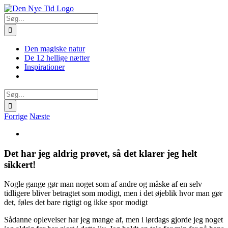
Skip
Facebook
X
Instagram
Pinterest
to
Søg
content
efter:
Den magiske natur
De 12 hellige nætter
Inspirationer
Søg
efter:
Forrige
Næste
Se
større
billede
Det har jeg aldrig prøvet, så det klarer jeg helt
sikkert!
Nogle gange gør man noget som af andre og måske af en selv
tidligere bliver betragtet som modigt, men i det øjeblik hvor man gør
det, føles det bare rigtigt og ikke spor modigt
Sådanne oplevelser har jeg mange af, men i lørdags gjorde jeg noget