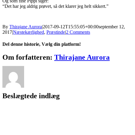
Og som fine Pippi siger:
“Det har jeg aldrig prøvet, så det klarer jeg helt sikkert.”
By
Thirajane Aurora
|
2017-09-12T15:55:05+00:00
september 12,
2017
|
Næstekærlighed
,
Præstinde
|
2 Comments
Del denne historie, Vælg din platform!
Facebook
X
Reddit
LinkedIn
WhatsApp
Telegram
Tumblr
Pinterest
Vk
Xing
E-
Om forfatteren:
Thirajane Aurora
mail
Beslægtede indlæg