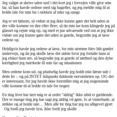
Jeg valgte at skrive talen ned i det kort jeg i forvejen ville give min
far, så han havde ordene med sig bagefter, og jeg meldte mig til at
holde tale for min far i rækken af taler og sange
Jeg er ret følsom, så vidste at jeg ikke kunne gøre det helt uden at
der ville komme en tåre eller flere, så da min tur kom klingede jeg på
glasset og rejste mig op, og med et par advarende ord om at jeg ikke
vidste om jeg kunne gøre det uden at græde, begyndte jeg at læse
ordene op.
Heldigvis havde jeg ordene at læse, for min stemme blev lidt grødet
undervejs, og da jeg skulle læse det sidste hvor jeg fortalte ham at
jeg elsker ham mv, så begyndte jeg at græde af rørthed og den dybe
kærlighed jeg mærkede til min far og situationen
Men ordene kom ud, og pludselig havde jeg holdt min første tale i
dette liv – og på INTET tidspunkt dukkede nervøsiteten op. OG det
er interessant, for jeg havde ikke forestillet mig at jeg nogensinde
ville komme til at holde en tale for nogen
En ting livet har lært mig er at ordet “aldrig” ikke altid er gældende.
Der er mange ting jeg har sagt jeg aldrig vil gøre, fx at vinterbade, at
strikke og at holde tale… Men alle tre ting har jeg nu alligevel gjort
Og fordi jeg havde lyst, ikke fordi jeg skulle