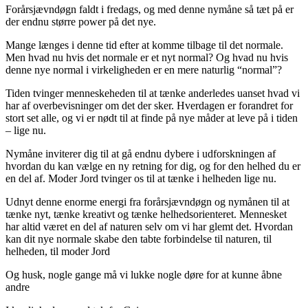
Forårsjævndøgn faldt i fredags, og med denne nymåne så tæt på er
der endnu større power på det nye.
Mange længes i denne tid efter at komme tilbage til det normale.
Men hvad nu hvis det normale er et nyt normal? Og hvad nu hvis
denne nye normal i virkeligheden er en mere naturlig “normal”?
Tiden tvinger menneskeheden til at tænke anderledes uanset hvad vi
har af overbevisninger om det der sker. Hverdagen er forandret for
stort set alle, og vi er nødt til at finde på nye måder at leve på i tiden
– lige nu.
Nymåne inviterer dig til at gå endnu dybere i udforskningen af
hvordan du kan vælge en ny retning for dig, og for den helhed du er
en del af. Moder Jord tvinger os til at tænke i helheden lige nu.
Udnyt denne enorme energi fra forårsjævndøgn og nymånen til at
tænke nyt, tænke kreativt og tænke helhedsorienteret. Mennesket
har altid været en del af naturen selv om vi har glemt det. Hvordan
kan dit nye normale skabe den tabte forbindelse til naturen, til
helheden, til moder Jord
Og husk, nogle gange må vi lukke nogle døre for at kunne åbne
andre