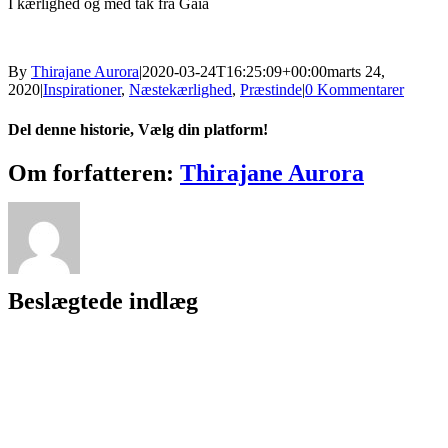
I kærlighed og med tak fra Gaia
By
Thirajane Aurora
|
2020-03-24T16:25:09+00:00
marts 24,
2020
|
Inspirationer
,
Næstekærlighed
,
Præstinde
|
0 Kommentarer
Del denne historie, Vælg din platform!
Facebook
X
Reddit
LinkedIn
WhatsApp
Telegram
Tumblr
Pinterest
Vk
Xing
E-
Om forfatteren:
Thirajane Aurora
mail
Beslægtede indlæg