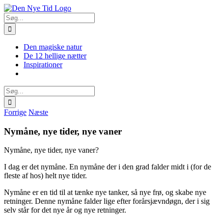
Skip
Facebook
X
Instagram
Pinterest
to
Søg
content
efter:
Den magiske natur
De 12 hellige nætter
Inspirationer
Søg
efter:
Forrige
Næste
Nymåne, nye tider, nye vaner
Nymåne, nye tider, nye vaner?
I dag er det nymåne. En nymåne der i den grad falder midt i (for de
fleste af hos) helt nye tider.
Nymåne er en tid til at tænke nye tanker, så nye frø, og skabe nye
retninger. Denne nymåne falder lige efter forårsjævndøgn, der i sig
selv står for det nye år og nye retninger.