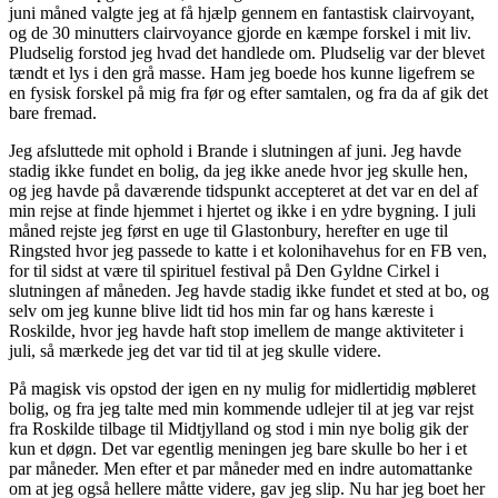
juni måned valgte jeg at få hjælp gennem en fantastisk clairvoyant,
og de 30 minutters clairvoyance gjorde en kæmpe forskel i mit liv.
Pludselig forstod jeg hvad det handlede om. Pludselig var der blevet
tændt et lys i den grå masse. Ham jeg boede hos kunne ligefrem se
en fysisk forskel på mig fra før og efter samtalen, og fra da af gik det
bare fremad.
Jeg afsluttede mit ophold i Brande i slutningen af juni. Jeg havde
stadig ikke fundet en bolig, da jeg ikke anede hvor jeg skulle hen,
og jeg havde på daværende tidspunkt accepteret at det var en del af
min rejse at finde hjemmet i hjertet og ikke i en ydre bygning. I juli
måned rejste jeg først en uge til Glastonbury, herefter en uge til
Ringsted hvor jeg passede to katte i et kolonihavehus for en FB ven,
for til sidst at være til spirituel festival på Den Gyldne Cirkel i
slutningen af måneden. Jeg havde stadig ikke fundet et sted at bo, og
selv om jeg kunne blive lidt tid hos min far og hans kæreste i
Roskilde, hvor jeg havde haft stop imellem de mange aktiviteter i
juli, så mærkede jeg det var tid til at jeg skulle videre.
På magisk vis opstod der igen en ny mulig for midlertidig møbleret
bolig, og fra jeg talte med min kommende udlejer til at jeg var rejst
fra Roskilde tilbage til Midtjylland og stod i min nye bolig gik der
kun et døgn. Det var egentlig meningen jeg bare skulle bo her i et
par måneder. Men efter et par måneder med en indre automattanke
om at jeg også hellere måtte videre, gav jeg slip. Nu har jeg boet her