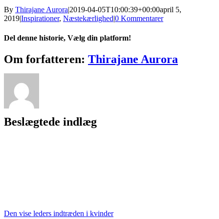
By
Thirajane Aurora
|
2019-04-05T10:00:39+00:00
april 5,
2019
|
Inspirationer
,
Næstekærlighed
|
0 Kommentarer
Del denne historie, Vælg din platform!
Facebook
X
Reddit
LinkedIn
WhatsApp
Telegram
Tumblr
Pinterest
Vk
Xing
E-
Om forfatteren:
Thirajane Aurora
mail
Beslægtede indlæg
Den vise leders indtræden i kvinder