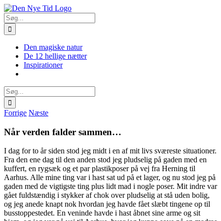
Skip
Facebook
X
Instagram
Pinterest
to
Søg
content
efter:
Den magiske natur
De 12 hellige nætter
Inspirationer
Søg
efter:
Forrige
Næste
Når verden falder sammen…
I dag for to år siden stod jeg midt i en af mit livs sværeste situationer.
Fra den ene dag til den anden stod jeg pludselig på gaden med en
kuffert, en rygsæk og et par plastikposer på vej fra Herning til
Aarhus. Alle mine ting var i hast sat ud på et lager, og nu stod jeg på
gaden med de vigtigste ting plus lidt mad i nogle poser. Mit indre var
gået fuldstændig i styk
ker af chok over pludselig at stå uden bolig,
og jeg anede knapt nok hvordan jeg havde fået slæbt tingene op til
busstoppestedet. En veninde havde i hast åbnet sine arme og sit