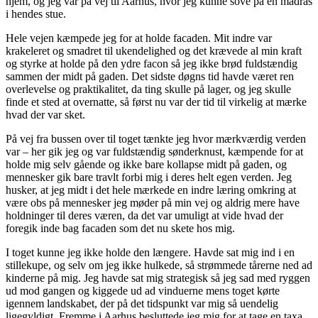
hjem, og jeg var på vej til Aarhus, hvor jeg kunne sove på en madras
i hendes stue.
Hele vejen kæmpede jeg for at holde facaden. Mit indre var
krakeleret og smadret til ukendelighed og det krævede al min kraft
og styrke at holde på den ydre facon så jeg ikke brød fuldstændig
sammen der midt på gaden. Det sidste døgns tid havde været ren
overlevelse og praktikalitet, da ting skulle på lager, og jeg skulle
finde et sted at overnatte, så først nu var der tid til virkelig at mærke
hvad der var sket.
På vej fra bussen over til toget tænkte jeg hvor mærkværdig verden
var – her gik jeg og var fuldstændig sønderknust, kæmpende for at
holde mig selv gående og ikke bare kollapse midt på gaden, og
mennesker gik bare travlt forbi mig i deres helt egen verden. Jeg
husker, at jeg midt i det hele mærkede en indre læring omkring at
være obs på mennesker jeg møder på min vej og aldrig mere have
holdninger til deres væren, da det var umuligt at vide hvad der
foregik inde bag facaden som det nu skete hos mig.
I toget kunne jeg ikke holde den længere. Havde sat mig ind i en
stillekupe, og selv om jeg ikke hulkede, så strømmede tårerne ned ad
kinderne på mig. Jeg havde sat mig strategisk så jeg sad med ryggen
ud mod gangen og kiggede ud ad vinduerne mens toget kørte
igennem landskabet, der på det tidspunkt var mig så uendelig
ligegyldigt. Fremme i Aarhus besluttede jeg mig for at tage en taxa