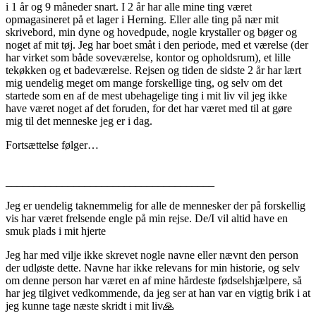
i 1 år og 9 måneder snart. I 2 år har alle mine ting været
opmagasineret på et lager i Herning. Eller alle ting på nær mit
skrivebord, min dyne og hovedpude, nogle krystaller og bøger og
noget af mit tøj. Jeg har boet småt i den periode, med et værelse (der
har virket som både soveværelse, kontor og opholdsrum), et lille
tekøkken og et badeværelse. Rejsen og tiden de sidste 2 år har lært
mig uendelig meget om mange forskellige ting, og selv om det
startede som en af de mest ubehagelige ting i mit liv vil jeg ikke
have været noget af det foruden, for det har været med til at gøre
mig til det menneske jeg er i dag.
Fortsættelse følger…
__________________________
___________
Jeg er uendelig taknemmelig for alle de mennesker der på forskellig
vis har været frelsende engle på min rejse. De/I vil altid have en
smuk plads i mit hjerte
Jeg har med vilje ikke skrevet nogle navne eller nævnt den person
der udløste dette. Navne har ikke relevans for min historie, og selv
om denne person har været en af mine hårdeste fødselshjælpere, så
har jeg tilgivet vedkommende, da jeg ser at han var en vigtig brik i at
jeg kunne tage næste skridt i mit liv
🙏