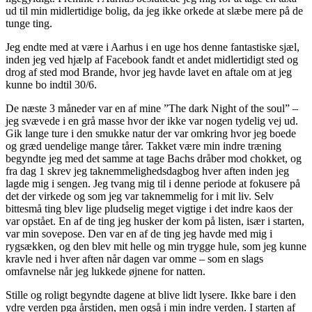
ud til min midlertidige bolig, da jeg ikke orkede at slæbe mere på de
tunge ting.
Jeg endte med at være i Aarhus i en uge hos denne fantastiske sjæl,
inden jeg ved hjælp af Facebook fandt et andet midlertidigt sted og
drog af sted mod Brande, hvor jeg havde lavet en aftale om at jeg
kunne bo indtil 30/6.
De næste 3 måneder var en af mine ”The dark Night of the soul” –
jeg svævede i en grå masse hvor der ikke var nogen tydelig vej ud.
Gik lange ture i den smukke natur der var omkring hvor jeg boede
og græd uendelige mange tårer. Takket være min indre træning
begyndte jeg med det samme at tage Bachs dråber mod chokket, og
fra dag 1 skrev jeg taknemmelighedsdagbog hver aften inden jeg
lagde mig i sengen. Jeg tvang mig til i denne periode at fokusere på
det der virkede og som jeg var taknemmelig for i mit liv. Selv
bittesmå ting blev lige pludselig meget vigtige i det indre kaos der
var opstået. En af de ting jeg husker der kom på listen, især i starten,
var min sovepose. Den var en af de ting jeg havde med mig i
rygsækken, og den blev mit helle og min trygge hule, som jeg kunne
kravle ned i hver aften når dagen var omme – som en slags
omfavnelse når jeg lukkede øjnene for natten.
Stille og roligt begyndte dagene at blive lidt lysere. Ikke bare i den
ydre verden pga årstiden, men også i min indre verden. I starten af