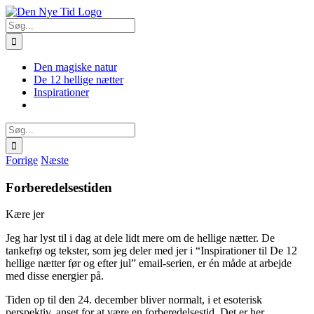
Skip
Facebook
X
Instagram
Pinterest
to
Søg
content
efter:
Den magiske natur
De 12 hellige nætter
Inspirationer
Søg
efter:
Forrige
Næste
Forberedelsestiden
Kære jer
Jeg har lyst til i dag at dele lidt mere om de hellige nætter. De
tankefrø og tekster, som jeg deler med jer i “Inspirationer til De 12
hellige nætter før og efter jul” email-serien, er én måde at arbejde
med disse energier på.
Tiden op til den 24. december bliver normalt, i et esoterisk
perspektiv, anset for at være en forberedelsestid. Det er her