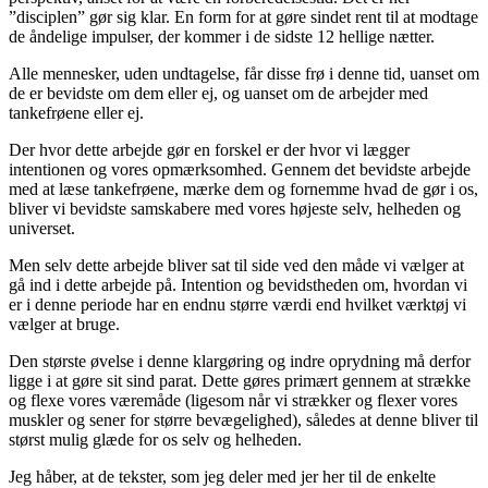
”disciplen” gør sig klar. En form for at gøre sindet rent til at modtage
de åndelige impulser, der kommer i de sidste 12 hellige nætter.
Alle mennesker, uden undtagelse, får disse frø i denne tid, uanset om
de er bevidste om dem eller ej, og uanset om de arbejder med
tankefrøene eller ej.
Der hvor dette arbejde gør en forskel er der hvor vi lægger
intentionen og vores opmærksomhed. Gennem det bevidste arbejde
med at læse tankefrøene, mærke dem og fornemme hvad de gør i os,
bliver vi bevidste samskabere med vores højeste selv, helheden og
universet.
Men selv dette arbejde bliver sat til side ved den måde vi vælger at
gå ind i dette arbejde på. Intention og bevidstheden om, hvordan vi
er i denne periode har en endnu større værdi end hvilket værktøj vi
vælger at bruge.
Den største øvelse i denne klargøring og indre oprydning må derfor
ligge i at gøre sit sind parat. Dette gøres primært gennem at strække
og flexe vores væremåde (ligesom når vi strækker og flexer vores
muskler og sener for større bevægelighed), således at denne bliver til
størst mulig glæde for os selv og helheden.
Jeg håber, at de tekster, som jeg deler med jer her til de enkelte