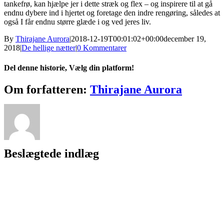
tankefrø, kan hjælpe jer i dette stræk og flex – og inspirere til at gå
endnu dybere ind i hjertet og foretage den indre rengøring, således at
også I får endnu større glæde i og ved jeres liv.
By
Thirajane Aurora
|
2018-12-19T00:01:02+00:00
december 19,
2018
|
De hellige nætter
|
0 Kommentarer
Del denne historie, Vælg din platform!
Facebook
X
Reddit
LinkedIn
WhatsApp
Telegram
Tumblr
Pinterest
Vk
Xing
E-
Om forfatteren:
Thirajane Aurora
mail
Beslægtede indlæg