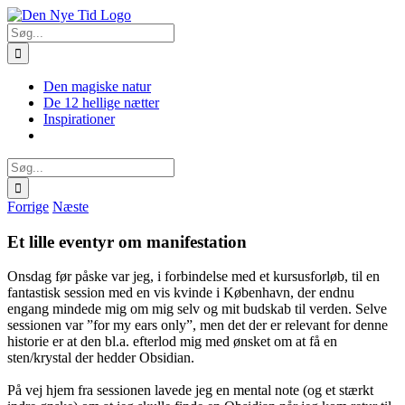
Skip
Facebook
X
Instagram
Pinterest
to
Søg
content
efter:
Den magiske natur
De 12 hellige nætter
Inspirationer
Søg
efter:
Forrige
Næste
Et lille eventyr om manifestation
Onsdag før påske var jeg, i forbindelse med et kursusforløb, til en
fantastisk session med en vis kvinde i København, der endnu
engang mindede mig om mig selv og mit budskab til verden. Selve
sessionen var ”for my ears only”, men det der er relevant for denne
historie er at den bl.a. efterlod mig med ønsket om at få en
sten/krystal der hedder Obsidian.
På vej hjem fra sessionen lavede jeg en mental note (og et stærkt