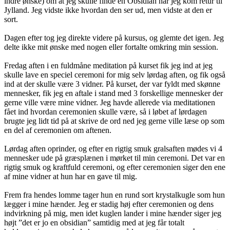
indre ønske) om at jeg skulle finde en Obsidian når jeg kom retur til
Jylland. Jeg vidste ikke hvordan den ser ud, men vidste at den er
sort.
Dagen efter tog jeg direkte videre på kursus, og glemte det igen. Jeg
delte ikke mit ønske med nogen eller fortalte omkring min session.
Fredag aften i en fuldmåne meditation på kurset fik jeg ind at jeg
skulle lave en speciel ceremoni for mig selv lørdag aften, og fik også
ind at der skulle være 3 vidner. På kurset, der var fyldt med skønne
mennesker, fik jeg en aftale i stand med 3 forskellige mennesker der
gerne ville være mine vidner. Jeg havde allerede via meditationen
fået ind hvordan ceremonien skulle være, så i løbet af lørdagen
brugte jeg lidt tid på at skrive de ord ned jeg gerne ville læse op som
en del af ceremonien om aftenen.
Lørdag aften oprinder, og efter en rigtig smuk gralsaften mødes vi 4
mennesker ude på græsplænen i mørket til min ceremoni. Det var en
rigtig smuk og kraftfuld ceremoni, og efter ceremonien siger den ene
af mine vidner at hun har en gave til mig.
Frem fra hendes lomme tager hun en rund sort krystalkugle som hun
lægger i mine hænder. Jeg er stadig høj efter ceremonien og dens
indvirkning på mig, men idet kuglen lander i mine hænder siger jeg
højt ”det er jo en obsidian” samtidig med at jeg får totalt