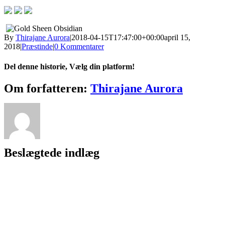
By
Thirajane Aurora
|
2018-04-15T17:47:00+00:00
april 15,
2018
|
Præstinde
|
0 Kommentarer
Del denne historie, Vælg din platform!
Facebook
X
Reddit
LinkedIn
WhatsApp
Telegram
Tumblr
Pinterest
Vk
Xing
E-
Om forfatteren:
Thirajane Aurora
mail
Beslægtede indlæg