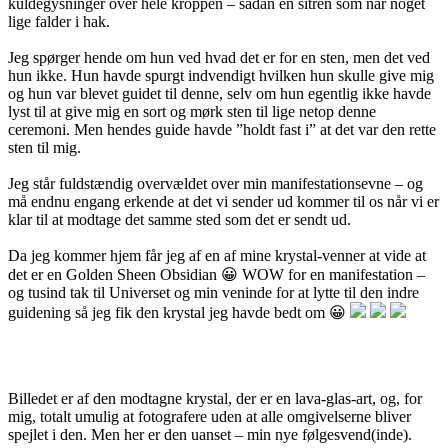
kuldegysninger over hele kroppen – sådan en sitren som når noget
lige falder i hak.
Jeg spørger h
ende om hun ved hvad det er for en sten, men det ved
hun ikke. Hun havde spurgt indvendigt hvilken hun skulle give mig
og hun var blevet guidet til denne, selv om hun egentlig ikke havde
lyst til at give mig en sort og mørk sten til lige netop denne
ceremoni. Men hendes guide havde ”holdt fast i” at det var den rette
sten til mig.
Jeg står fuldstændig overvældet over min manifestationsevne – og
må endnu engang erkende at det vi sender ud kommer til os når vi er
klar til at modtage det samme sted som det er sendt ud.
Da jeg kommer hjem får jeg af en af mine krystal-venner at vide at
det er en Golden Sheen Obsidian 😀 WOW for en manifestation –
og tusind tak til Universet og min veninde for at lytte til den indre
guidening så jeg fik den krystal jeg havde bedt om 😀
Billedet er af den modtagne krystal, der er en lava-glas-art, og, for
mig, totalt umulig at fotografere uden at alle omgivelserne bliver
spejlet i den. Men her er den uanset – min nye følgesvend(inde).