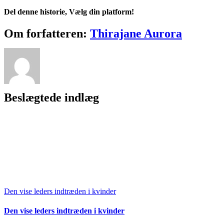
Del denne historie, Vælg din platform!
Facebook
X
Reddit
LinkedIn
WhatsApp
Telegram
Tumblr
Pinterest
Vk
Xing
E-
Om forfatteren:
Thirajane Aurora
mail
Beslægtede indlæg
Den vise leders indtræden i kvinder
Den vise leders indtræden i kvinder