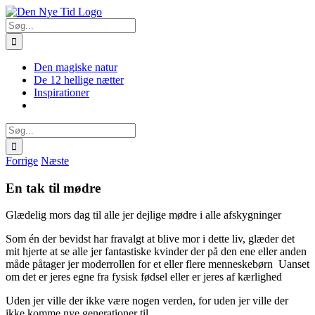
Skip
Facebook
X
Instagram
Pinterest
to
Søg
content
efter:
Den magiske natur
De 12 hellige nætter
Inspirationer
Søg
efter:
Forrige
Næste
En tak til mødre
Glædelig mors dag til alle jer dejlige mødre i alle afskygninger
Som én der bevidst har fravalgt at blive mor i dette liv, glæder det
mit hjerte at se alle jer fantastiske kvinder der på den ene eller anden
måde påtager jer moderrollen for et eller flere menneskebørn
Uanset
om det er jeres egne fra fysisk fødsel eller er jeres af kærlighed
Uden jer ville der ikke være nogen verden, for uden jer ville der
ikke komme nye generationer til.