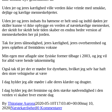
Uden jer og jeres kærlighed ville verden ikke vrimle med smukke,
dejlige og kærlige menneskehjerter.
Uden jer og jeres indsats fra børnene er helt små og indtil døden jer
skiller kunne vi ikke opbygge en verden af næstekærlige mennesker,
der skridt for skridt hele tiden skaber en endnu bedre version af
menneskeheden her på jorden.
Tak for jeres tålmodighed, jeres kærlighed, jeres overbærenhed og
jeres opløften af fremtidens voksne
Min egen mor aflagde sine fysiske former tilbage i 2003, og jeg vil
for altid være hende taknemmelig
Også tak til jer der er mødre for dyrebørn, hvilket jeg selv har haft
den store velsignelse at være
I dag hylder jeg alle mødre i alle deres klæder og dragter.
I dag hylder jeg det feminine og dets stærke nødvendighed i den
verden vi skaber hver eneste dag
By
Thirajane Aurora
|
2020-05-10T17:03:40+00:00
maj 10,
2020
|
Næstekærlighed
|
0 Kommentarer