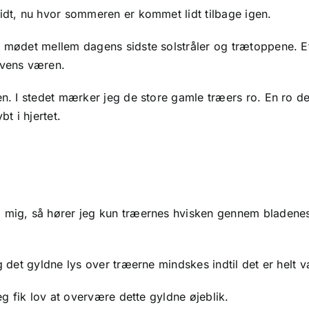
lidt, nu hvor sommeren er kommet lidt tilbage igen.
i mødet mellem dagens sidste solstråler og trætoppene. Et
ovens væren.
en. I stedet mærker jeg de store gamle træers ro. En ro de
t i hjertet.
ng mig, så hører jeg kun træernes hvisken gennem blade
g det gyldne lys over træerne mindskes indtil det er helt 
jeg fik lov at overvære dette gyldne øjeblik.