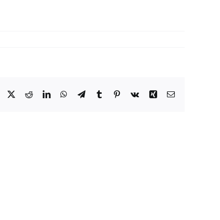
Facebook
X
Reddit
LinkedIn
WhatsApp
Telegram
Tumblr
Pinterest
Vk
Xing
E-
mail