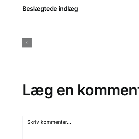
Beslægtede indlæg
Glædeligt
forårsjævndøgn
Læg en kommen
Comment