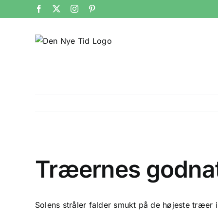
Skip
Facebook
X
Instagram
Pinterest
to
content
Se
større
Træernes godna
billede
Solens stråler falder smukt på de højeste træer