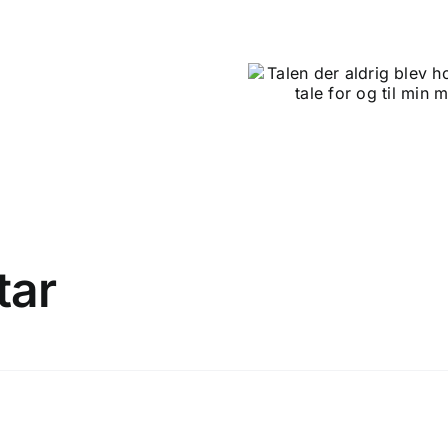
Talen der aldrig
Se 
blev holdt – en tale
m
for og til min mor
Latterens
væsen
tar